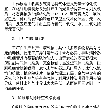
工作原理由收集系统将恶臭气体进入光量子净化装
置，在此利用特制激发光源产生的光量子诱发一系列反映
后，将恶臭物质分解转化为CO2、H2O等无害成分，该装
置已是一种功能较强的绿色环保型空气净化装置。无二次
污染，反应后废气排出主要有氮气、氧气、水、二氧化碳
等无害气体。
2、工厂异味清除器
工厂在生产时产生废气物，其中很多废弃物都具有肯
定的毒性。使用工厂异味清除器非常有必要，异味清除器
中毛细管具有很强的吸附能力，由于炭粒的表面积很大，
所以能与气体（杂质）完全接触，当这些气体（杂质）碰
到毛细管就被吸附，废气由除味器进风口导入，废气气流
均匀扩散，横穿除味片，使废气通过炭层，废气中含有的
炭氢化合物和臭气等有害气体，利用活性炭吸附作用去除
异味，使排出的气体异味大大降低，从而使周围达到一个
清新的环境。
3、印刷车间除味空气净化器
印刷车间除味空气净化器专门针对印刷车间生产特点