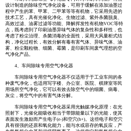
设计制造的除味空气净化设备，可用于缓解在添加油墨过
程中产生的苯、甲苯、二甲苯等等有机物，它采用先进的
技术工艺，具有光催化净化、生物过滤、紫外杀菌脱臭、
高效过滤、油雾过滤等功能、降解挥发性有机物VOC等特
点，既考虑到了印刷油墨异味气体的复杂性和多样性，也
考虑了粉尘治理、杀菌消毒的全面性，采用大风量柜式结
构，净化过程长，有效分解有毒有害气体、异味气体、油
雾、粉尘颗粒物、细菌、霉菌，是印刷车间废气理想的空
气净化产品。
4、车间除味专用空气净化器
车间除味专用空气净化器不仅适用于于工业车间的各
种废气净化，也适用写字楼、办公室、医院、棋牌室等民
用场所空气净化，它可以有效去除空气中的细菌、病毒、
灰尘，将空气中的有害气体分解。
车间除味专用空气净化器采用光触媒净化原理：在光
照射下，光催化能吸收相当于带隙能量以下的光能，使其
表面发生激励而产生电子(e-)和空穴(h+)。这些电子和空穴
具有很强的还原和氧化能力，能与水或容存的氧反应，产